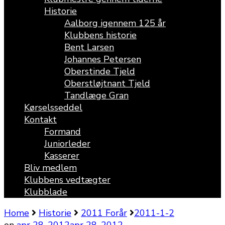
Historie
Aalborg igennem 125 år
Klubbens historie
Bent Larsen
Johannes Petersen
Oberstinde Tjeld
Oberstløjtnant Tjeld
Tandlæge Gran
Kørselsseddel
Kontakt
Formand
Juniorleder
Kasserer
Bliv medlem
Klubbens vedtægter
Klubblade
Home
Historie
2011 Forår
2011-1-2