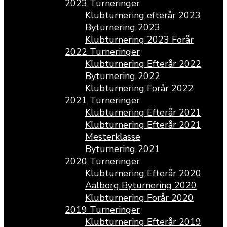
2023 Turneringer
Klubturnering efterår 2023
Byturnering 2023
Klubturnering 2023 Forår
2022 Turneringer
Klubturnering Efterår 2022
Byturnering 2022
Klubturnering Forår 2022
2021 Turneringer
Klubturnering Efterår 2021
Klubturnering Efterår 2021
Mesterklasse
Byturnering 2021
2020 Turneringer
Klubturnering Efterår 2020
Aalborg Byturnering 2020
Klubturnering Forår 2020
2019 Turneringer
Klubturnering Efterår 2019