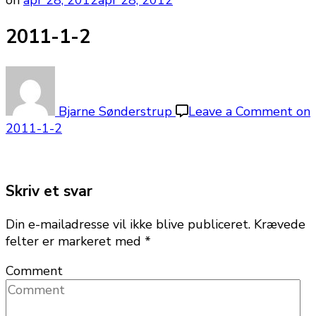
on
apr 28, 2012
apr 28, 2012
2011-1-2
Bjarne Sønderstrup
Leave a Comment
on
2011-1-2
Skriv et svar
Din e-mailadresse vil ikke blive publiceret.
Krævede
felter er markeret med
*
Comment