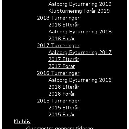
Aalborg Byturnering 2019
Klubturnering Forår 2019
2018 Turneringer
2018 Efterår
Aalborg Byturnering 2018
2018 Forår
2017 Turneringer
Aalborg Byturnering 2017
2017 Efterår
2017 Forår
2016 Turneringer
Aalborg Byturnering 2016
2016 Efterår
2016 Forår
2015 Turneringer
2015 Efterår
2015 Forår
Klubliv
Klubmestre gennem tiderne