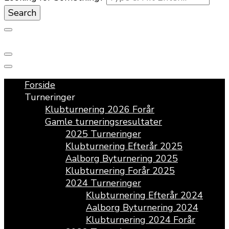
Forside
Turneringer
Klubturnering 2026 Forår
Gamle turneringsresultater
2025 Turneringer
Klubturnering Efterår 2025
Aalborg Byturnering 2025
Klubturnering Forår 2025
2024 Turneringer
Klubturnering Efterår 2024
Aalborg Byturnering 2024
Klubturnering 2024 Forår