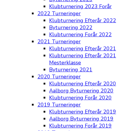
Klubturnering 2023 Forår
2022 Turneringer
Klubturnering Efterår 2022
Byturnering 2022
Klubturnering Forår 2022
2021 Turneringer
Klubturnering Efterår 2021
Klubturnering Efterår 2021
Mesterklasse
Byturnering 2021
2020 Turneringer
Klubturnering Efterår 2020
Aalborg Byturnering 2020
Klubturnering Forår 2020
2019 Turneringer
Klubturnering Efterår 2019
Aalborg Byturnering 2019
Klubturnering Forår 2019