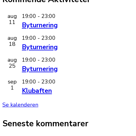
aug
19:00
-
23:00
11
Byturnering
aug
19:00
-
23:00
18
Byturnering
aug
19:00
-
23:00
25
Byturnering
sep
19:00
-
23:00
1
Klubaften
Se kalenderen
Seneste kommentarer