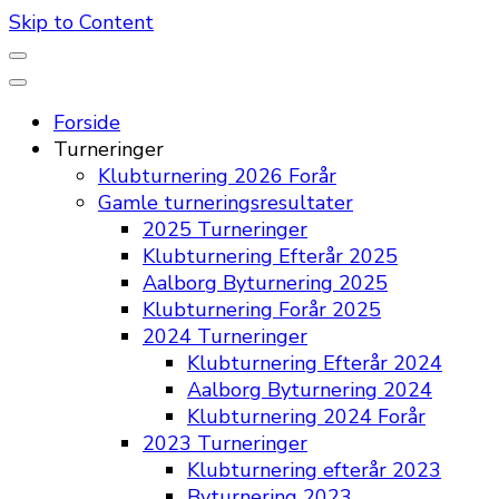
Skip to Content
Forside
Turneringer
Klubturnering 2026 Forår
Gamle turneringsresultater
2025 Turneringer
Klubturnering Efterår 2025
Aalborg Byturnering 2025
Klubturnering Forår 2025
2024 Turneringer
Klubturnering Efterår 2024
Aalborg Byturnering 2024
Klubturnering 2024 Forår
2023 Turneringer
Klubturnering efterår 2023
Byturnering 2023