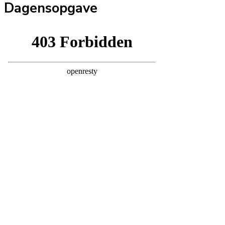
Dagensopgave