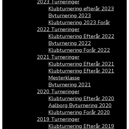
2023 Turneringer
Klubturnering efterår 2023
Byturnering 2023
Klubturnering 2023 Forår
2022 Turneringer
Klubturnering Efterår 2022
Byturnering 2022
Klubturnering Forår 2022
2021 Turneringer
Klubturnering Efterår 2021
Klubturnering Efterår 2021
Mesterklasse
Byturnering 2021
2020 Turneringer
Klubturnering Efterår 2020
Aalborg Byturnering 2020
Klubturnering Forår 2020
2019 Turneringer
Klubturnering Efterår 2019