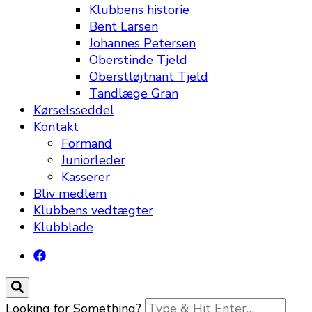
Klubbens historie
Bent Larsen
Johannes Petersen
Oberstinde Tjeld
Oberstløjtnant Tjeld
Tandlæge Gran
Kørselsseddel
Kontakt
Formand
Juniorleder
Kasserer
Bliv medlem
Klubbens vedtægter
Klubblade
Looking for Something?