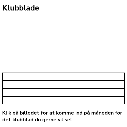
Klubblade
Klik på billedet for at komme ind på måneden for
det klubblad du gerne vil se!