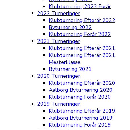
Klubturnering 2023 Forår
2022 Turneringer
Klubturnering Efterår 2022
Byturnering 2022
Klubturnering Forår 2022
2021 Turneringer
Klubturnering Efterår 2021
Klubturnering Efterår 2021
Mesterklasse
Byturnering 2021
2020 Turneringer
Klubturnering Efterår 2020
Aalborg Byturnering 2020
Klubturnering Forår 2020
2019 Turneringer
Klubturnering Efterår 2019
Aalborg Byturnering 2019
Klubturnering Forår 2019