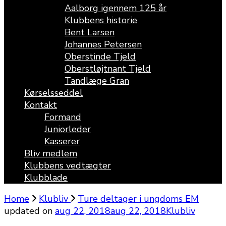
Aalborg igennem 125 år
Klubbens historie
Bent Larsen
Johannes Petersen
Oberstinde Tjeld
Oberstløjtnant Tjeld
Tandlæge Gran
Kørselsseddel
Kontakt
Formand
Juniorleder
Kasserer
Bliv medlem
Klubbens vedtægter
Klubblade
Home
Klubliv
Ture deltager i ungdoms EM
updated on
aug 22, 2018
aug 22, 2018
Klubliv