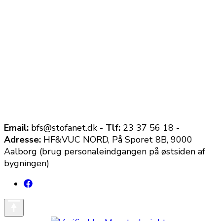
Email:
bfs@stofanet.dk -
Tlf:
23 37 56 18 -
Adresse:
HF&VUC NORD, På Sporet 8B, 9000
Aalborg (brug personaleindgangen på østsiden af
bygningen)