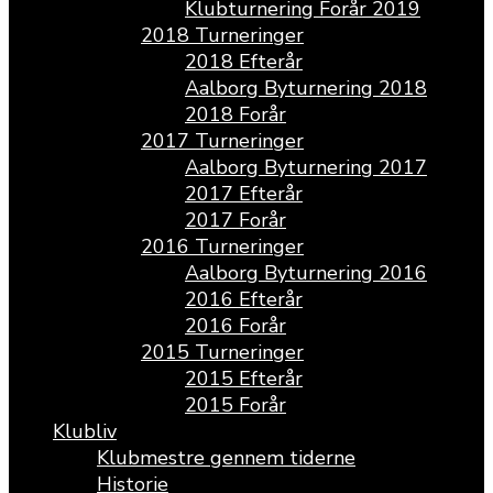
Klubturnering Forår 2019
2018 Turneringer
2018 Efterår
Aalborg Byturnering 2018
2018 Forår
2017 Turneringer
Aalborg Byturnering 2017
2017 Efterår
2017 Forår
2016 Turneringer
Aalborg Byturnering 2016
2016 Efterår
2016 Forår
2015 Turneringer
2015 Efterår
2015 Forår
Klubliv
Klubmestre gennem tiderne
Historie