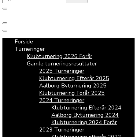
for
Something?
Forside
Turneringer
Klubturnering 2026 Forår
Gamle turneringsresultater
2025 Turneringer
Klubturnering Efterår 2025
Aalborg Byturnering 2025
Klubturnering Forår 2025
2024 Turneringer
Klubturnering Efterår 2024
Aalborg Byturnering 2024
Klubturnering 2024 Forår
2023 Turneringer