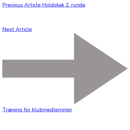
Previous Article
Holdskak 2. runde
Next Article
Træning for klubmedlemmer