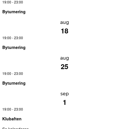
19:00
-
23:00
Byturnering
aug
18
19:00
-
23:00
Byturnering
aug
25
19:00
-
23:00
Byturnering
sep
1
19:00
-
23:00
Klubaften
Se kalenderen