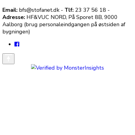
Email:
bfs@stofanet.dk -
Tlf:
23 37 56 18 -
Adresse:
HF&VUC NORD, På Sporet 8B, 9000
Aalborg (brug personaleindgangen på østsiden af
bygningen)