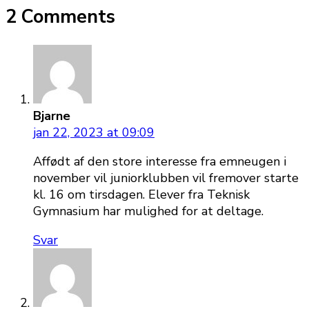
2 Comments
Bjarne
jan 22, 2023 at 09:09
Affødt af den store interesse fra emneugen i
november vil juniorklubben vil fremover starte
kl. 16 om tirsdagen. Elever fra Teknisk
Gymnasium har mulighed for at deltage.
Svar