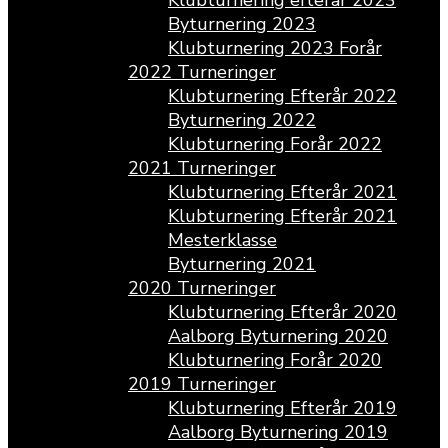
Klubturnering efterår 2023
Byturnering 2023
Klubturnering 2023 Forår
2022 Turneringer
Klubturnering Efterår 2022
Byturnering 2022
Klubturnering Forår 2022
2021 Turneringer
Klubturnering Efterår 2021
Klubturnering Efterår 2021
Mesterklasse
Byturnering 2021
2020 Turneringer
Klubturnering Efterår 2020
Aalborg Byturnering 2020
Klubturnering Forår 2020
2019 Turneringer
Klubturnering Efterår 2019
Aalborg Byturnering 2019