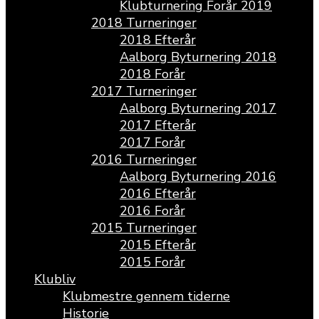
Klubturnering Forår 2019
2018 Turneringer
2018 Efterår
Aalborg Byturnering 2018
2018 Forår
2017 Turneringer
Aalborg Byturnering 2017
2017 Efterår
2017 Forår
2016 Turneringer
Aalborg Byturnering 2016
2016 Efterår
2016 Forår
2015 Turneringer
2015 Efterår
2015 Forår
Klubliv
Klubmestre gennem tiderne
Historie