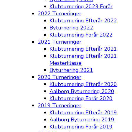
Klubturnering 2023 Forår
2022 Turneringer
Klubturnering Efterår 2022
Byturnering 2022
Klubturnering Forår 2022
2021 Turneringer
Klubturnering Efterår 2021
Klubturnering Efterår 2021
Mesterklasse
Byturnering 2021
2020 Turneringer
Klubturnering Efterår 2020
Aalborg Byturnering 2020
Klubturnering Forår 2020
2019 Turneringer
Klubturnering Efterår 2019
Aalborg Byturnering 2019
Klubturnering Forår 2019