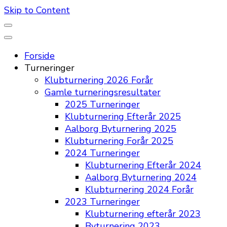
Skip to Content
Forside
Turneringer
Klubturnering 2026 Forår
Gamle turneringsresultater
2025 Turneringer
Klubturnering Efterår 2025
Aalborg Byturnering 2025
Klubturnering Forår 2025
2024 Turneringer
Klubturnering Efterår 2024
Aalborg Byturnering 2024
Klubturnering 2024 Forår
2023 Turneringer
Klubturnering efterår 2023
Byturnering 2023