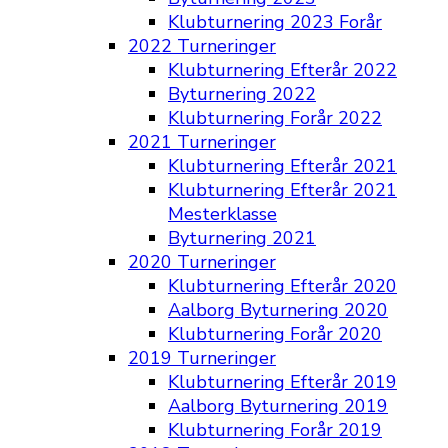
Klubturnering 2023 Forår
2022 Turneringer
Klubturnering Efterår 2022
Byturnering 2022
Klubturnering Forår 2022
2021 Turneringer
Klubturnering Efterår 2021
Klubturnering Efterår 2021
Mesterklasse
Byturnering 2021
2020 Turneringer
Klubturnering Efterår 2020
Aalborg Byturnering 2020
Klubturnering Forår 2020
2019 Turneringer
Klubturnering Efterår 2019
Aalborg Byturnering 2019
Klubturnering Forår 2019