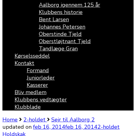
Aalborg igennem 125 år
Klubbens historie
Bent Larsen
Johannes Petersen
Oberstinde Tjeld
Oberstløjtnant Tjeld
Tandlæge Gran
Kørselsseddel
Kontakt
Formand
Juniorleder
Kasserer
Bliv medlem
Klubbens vedtægter
Klubblade
Home
2-holdet
Sejr til Aalborg 2
updated on
feb 16, 2014
feb 16, 2014
2-holdet
Holdskak