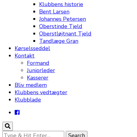
Klubbens historie
Bent Larsen
Johannes Petersen
Oberstinde Tjeld
Oberstløjtnant Tjeld
Tandlæge Gran
Kørselsseddel
Kontakt
Formand
Juniorleder
Kasserer
Bliv medlem
Klubbens vedtægter
Klubblade
Looking