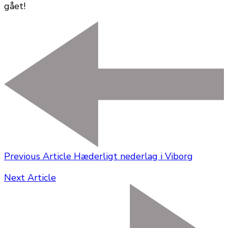
gået!
Previous Article
Hæderligt nederlag i Viborg
Next Article