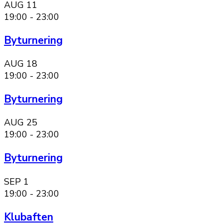
AUG
11
19:00
-
23:00
Byturnering
AUG
18
19:00
-
23:00
Byturnering
AUG
25
19:00
-
23:00
Byturnering
SEP
1
19:00
-
23:00
Klubaften