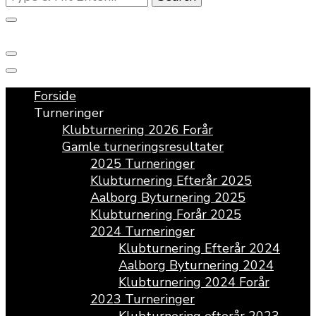
for
Something?
Forside
Turneringer
Klubturnering 2026 Forår
Gamle turneringsresultater
2025 Turneringer
Klubturnering Efterår 2025
Aalborg Byturnering 2025
Klubturnering Forår 2025
2024 Turneringer
Klubturnering Efterår 2024
Aalborg Byturnering 2024
Klubturnering 2024 Forår
2023 Turneringer