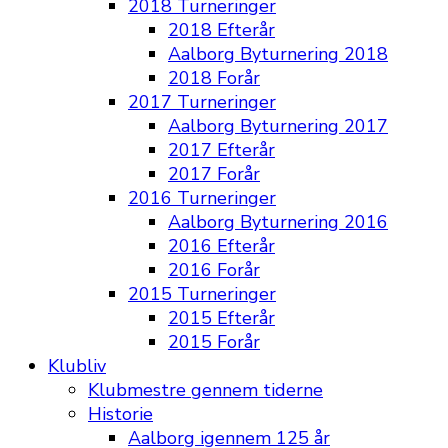
2018 Turneringer
2018 Efterår
Aalborg Byturnering 2018
2018 Forår
2017 Turneringer
Aalborg Byturnering 2017
2017 Efterår
2017 Forår
2016 Turneringer
Aalborg Byturnering 2016
2016 Efterår
2016 Forår
2015 Turneringer
2015 Efterår
2015 Forår
Klubliv
Klubmestre gennem tiderne
Historie
Aalborg igennem 125 år