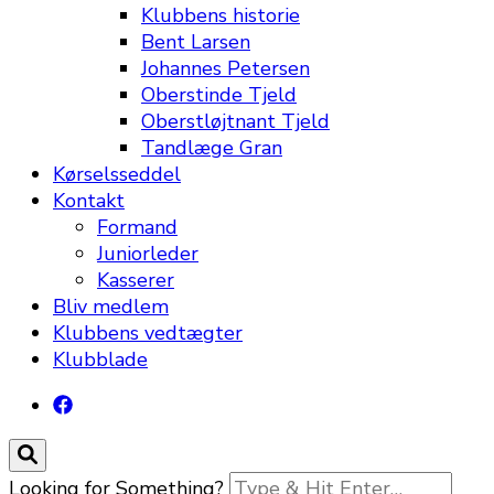
Klubbens historie
Bent Larsen
Johannes Petersen
Oberstinde Tjeld
Oberstløjtnant Tjeld
Tandlæge Gran
Kørselsseddel
Kontakt
Formand
Juniorleder
Kasserer
Bliv medlem
Klubbens vedtægter
Klubblade
Looking for Something?