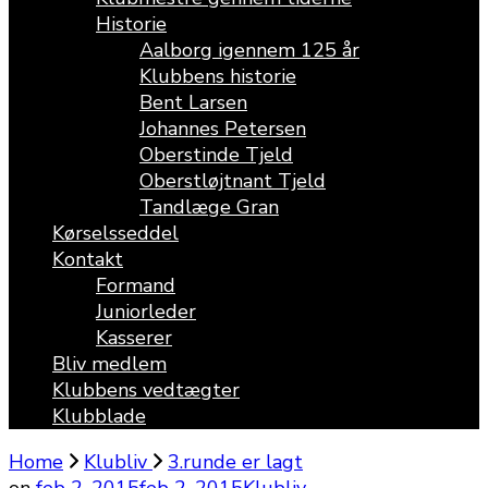
Historie
Aalborg igennem 125 år
Klubbens historie
Bent Larsen
Johannes Petersen
Oberstinde Tjeld
Oberstløjtnant Tjeld
Tandlæge Gran
Kørselsseddel
Kontakt
Formand
Juniorleder
Kasserer
Bliv medlem
Klubbens vedtægter
Klubblade
Home
Klubliv
3.runde er lagt