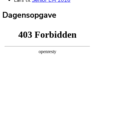
Dagensopgave