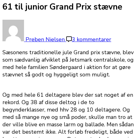
61 til junior Grand Prix stævne
til
61
til
Preben Nielsen
3 kommentarer
junior
Sæsonens traditionelle jule Grand prix stævne, blev
Grand
som sædvanlig afviklet på Jetsmark centralskole, og
Prix
med hele familien Søndergaard i aktion for at gøre
stævne
stævnet så godt og hyggeligt som muligt.
Og med hele 61 deltagere blev der sat noget af en
rekord. Og 38 af disse deltog i de to
begynderklasser, med hhv 28 og 10 deltagere. Og
med så mange nye og små poder, skulle man tro at
der ville blive en masse larm og ballade. Men sådan
var det bestemt ikke. Alt forløb fredeligt, både ved