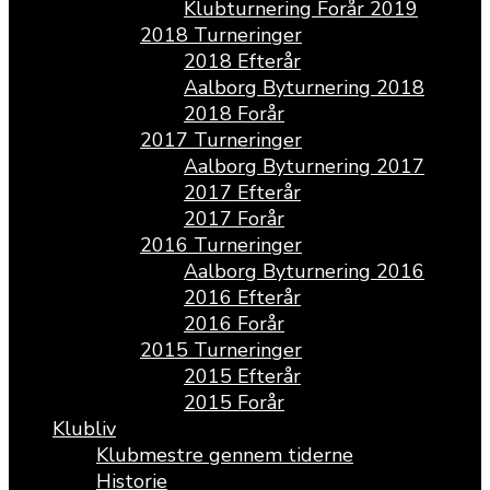
Klubturnering Forår 2019
2018 Turneringer
2018 Efterår
Aalborg Byturnering 2018
2018 Forår
2017 Turneringer
Aalborg Byturnering 2017
2017 Efterår
2017 Forår
2016 Turneringer
Aalborg Byturnering 2016
2016 Efterår
2016 Forår
2015 Turneringer
2015 Efterår
2015 Forår
Klubliv
Klubmestre gennem tiderne
Historie