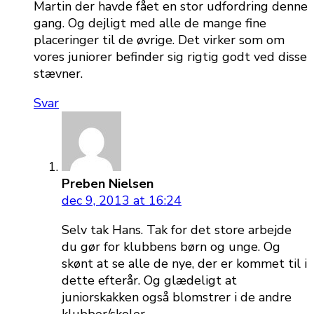
Martin der havde fået en stor udfordring denne
gang. Og dejligt med alle de mange fine
placeringer til de øvrige. Det virker som om
vores juniorer befinder sig rigtig godt ved disse
stævner.
Svar
Preben Nielsen
dec 9, 2013 at 16:24
Selv tak Hans. Tak for det store arbejde
du gør for klubbens børn og unge. Og
skønt at se alle de nye, der er kommet til i
dette efterår. Og glædeligt at
juniorskakken også blomstrer i de andre