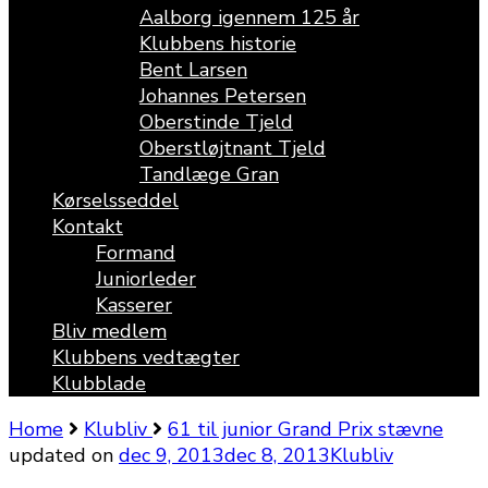
Aalborg igennem 125 år
Klubbens historie
Bent Larsen
Johannes Petersen
Oberstinde Tjeld
Oberstløjtnant Tjeld
Tandlæge Gran
Kørselsseddel
Kontakt
Formand
Juniorleder
Kasserer
Bliv medlem
Klubbens vedtægter
Klubblade
Home
Klubliv
61 til junior Grand Prix stævne
updated on
dec 9, 2013
dec 8, 2013
Klubliv