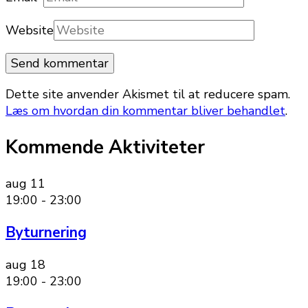
Website
Dette site anvender Akismet til at reducere spam.
Læs om hvordan din kommentar bliver behandlet
.
Kommende Aktiviteter
aug
11
19:00
-
23:00
Byturnering
aug
18
19:00
-
23:00