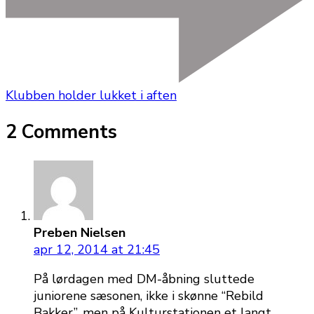
Klubben holder lukket i aften
2 Comments
Preben Nielsen
apr 12, 2014 at 21:45
På lørdagen med DM-åbning sluttede
juniorene sæsonen, ikke i skønne “Rebild
Bakker”, men på Kulturstationen et langt