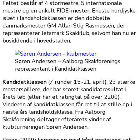
Feltet består af 4 stormestre, 5 internationale
mestre og en enkelt FIDE-mester. Eneste nordjyske
islæt i landsholdsklassen er den dobbelte
danmarksmester GM Allan Stig Rasmussen, der
repræsenterer Jetsmark Skakklub, selvom han nu er
bosiddende i hovedstaden.
Søren Andersen – Aalborg Skakforenings
repræsentant i Kandidatklassen
Kandidatklassen
(7 runder 15.-21. april). 23 stærke
mesterspillere, der har scoret kandidatresultat i
årets løb (eller har et ratingtal på over 2200).
Vinderen af kandidatklassen får ret til at stille op i
næste års landsholdsklasse. Fra Aalborg
Skakforening deltager efterårets vinder af
klubturneringen Søren Andersen.
Søren (2099) kommer op mod hård modstand i et