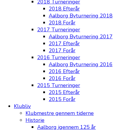
2018 Turneringer
2018 Efterår
Aalborg Byturnering 2018
2018 Forår
2017 Turneringer
Aalborg Byturnering 2017
2017 Efterår
2017 Forår
2016 Turneringer
Aalborg Byturnering 2016
2016 Efterår
2016 Forår
2015 Turneringer
2015 Efterår
2015 Forår
Klubliv
Klubmestre gennem tiderne
Historie
Aalborg igennem 125 år