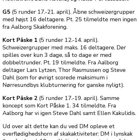
G5
(5 runder 17.-21. april). Åbne schweizergrupper
med højst 16 deltagere. Pt. 25 tilmeldte men ingen
fra Aalborg Skakforening.
Kort Påske 1
(5 runder 12.-14. april).
Schweizergrupper med maks. 16 deltagere. Der
spilles over kun 3 dage, så to dage er med
dobbeltrunder. Pt. 19 tilmeldte. Fra Aalborg
deltager Lars Lytzen, Thor Rasmussen og Steve
Dahl (som for øvrigt scorede maksimum i
Nørresundbys klubturnering for ganske nyligt).
Kort Påske 2
(5 runder 17.-19. april). Samme
koncept som Kort Påske 1. 34 tilmeldte. Fra
Aalborg har vi igen Steve Dahl samt Ellen Kakulidis.
Ud over alt dette kan du ved DM opleve et
overflødighedshorn af skakaktiviteter: DM i lynskak