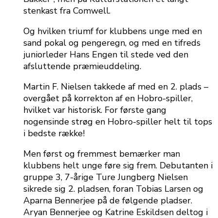
stenkast fra Comwell.
Og hvilken triumf for klubbens unge med en
sand pokal og pengeregn, og med en tifreds
juniorleder Hans Engen til stede ved den
afsluttende præmieuddeling.
Martin F. Nielsen takkede af med en 2. plads –
overgået på korrekton af en Hobro-spiller,
hvilket var historisk. For første gang
nogensinde strøg en Hobro-spiller helt til tops
i bedste række!
Men først og fremmest bemærker man
klubbens helt unge føre sig frem. Debutanten i
gruppe 3, 7-årige Ture Jungberg Nielsen
sikrede sig 2. pladsen, foran Tobias Larsen og
Aparna Bennerjee på de følgende pladser.
Aryan Bennerjee og Katrine Eskildsen deltog i