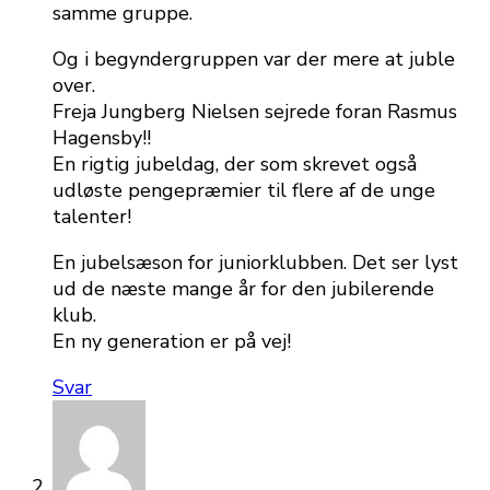
samme gruppe.
Og i begyndergruppen var der mere at juble
over.
Freja Jungberg Nielsen sejrede foran Rasmus
Hagensby!!
En rigtig jubeldag, der som skrevet også
udløste pengepræmier til flere af de unge
talenter!
En jubelsæson for juniorklubben. Det ser lyst
ud de næste mange år for den jubilerende
klub.
En ny generation er på vej!
Svar