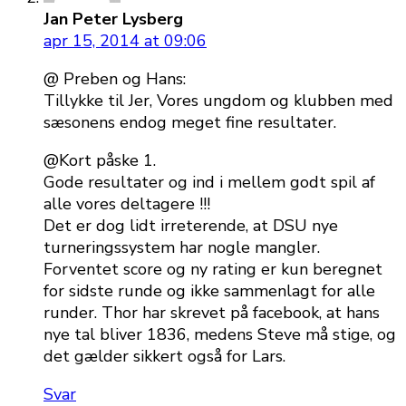
Jan Peter Lysberg
apr 15, 2014 at 09:06
@ Preben og Hans:
Tillykke til Jer, Vores ungdom og klubben med
sæsonens endog meget fine resultater.
@Kort påske 1.
Gode resultater og ind i mellem godt spil af
alle vores deltagere !!!
Det er dog lidt irreterende, at DSU nye
turneringssystem har nogle mangler.
Forventet score og ny rating er kun beregnet
for sidste runde og ikke sammenlagt for alle
runder. Thor har skrevet på facebook, at hans
nye tal bliver 1836, medens Steve må stige, og
det gælder sikkert også for Lars.
Svar