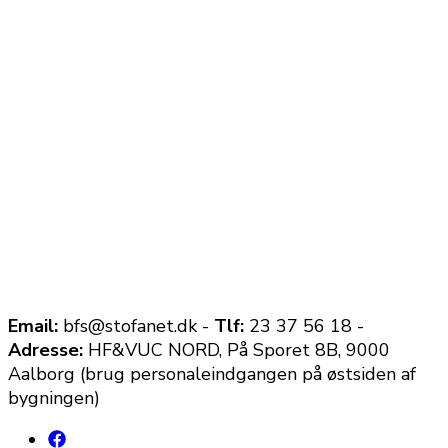
Email:
bfs@stofanet.dk -
Tlf:
23 37 56 18 -
Adresse:
HF&VUC NORD, På Sporet 8B, 9000
Aalborg (brug personaleindgangen på østsiden af
bygningen)