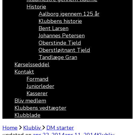
Historie
Aalborg igennem 125 år
Klubbens historie
Bent Larsen
Johannes Petersen
Oberstinde Tjeld
Oberstløjtnant Tjeld
Tandlæge Gran
Kørselsseddel
Kontakt
Formand
Juniorleder
Kasserer
Bliv medlem
Klubbens vedtægter
Klubblade
Home
Klubliv
DM starter