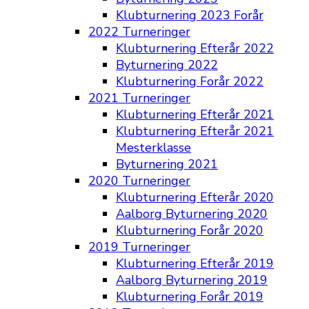
Klubturnering 2023 Forår
2022 Turneringer
Klubturnering Efterår 2022
Byturnering 2022
Klubturnering Forår 2022
2021 Turneringer
Klubturnering Efterår 2021
Klubturnering Efterår 2021
Mesterklasse
Byturnering 2021
2020 Turneringer
Klubturnering Efterår 2020
Aalborg Byturnering 2020
Klubturnering Forår 2020
2019 Turneringer
Klubturnering Efterår 2019
Aalborg Byturnering 2019
Klubturnering Forår 2019