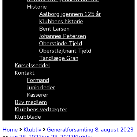
Historie
Aalborg igennem 125 år
Klubbens historie
Bent Larsen
Johannes Petersen
Oberstinde Tjeld
Oberstløjtnant Tjeld
Tandlæge Gran
Kørselsseddel
Kontakt
Formand
Juniorleder
Kasserer
Bliv medlem
Klubbens vedtægter
Klubblade
Home
Klubliv
Generalforsamling 8. august 2023