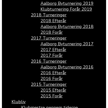
Aalborg Byturnering 2019
Klubturnering Forår 2019
2018 Turneringer
2018 Efterår
Aalborg Byturnering 2018
2018 Forår
2017 Turneringer
Aalborg Byturnering 2017
2017 Efterår
2017 Forår
2016 Turneringer
Aalborg Byturnering 2016
2016 Efterår
2016 Forår
2015 Turneringer
2015 Efterår
2015 Forår
Klubliv
Klubmestre gennem tiderne