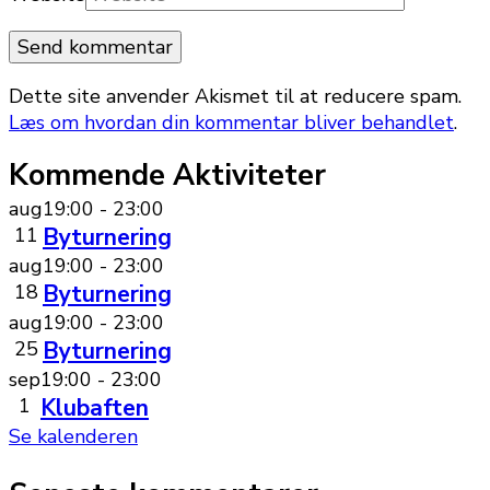
Dette site anvender Akismet til at reducere spam.
Læs om hvordan din kommentar bliver behandlet
.
Kommende Aktiviteter
aug
19:00
-
23:00
11
Byturnering
aug
19:00
-
23:00
18
Byturnering
aug
19:00
-
23:00
25
Byturnering
sep
19:00
-
23:00
1
Klubaften
Se kalenderen