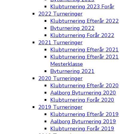
Klubturnering 2023 Forår
2022 Turneringer
Klubturnering Efterår 2022
Byturnering 2022
Klubturnering Forår 2022
2021 Turneringer
Klubturnering Efterår 2021
Klubturnering Efterår 2021
Mesterklasse
Byturnering 2021
2020 Turneringer
Klubturnering Efterår 2020
Aalborg Byturnering 2020
Klubturnering Forår 2020
2019 Turneringer
Klubturnering Efterår 2019
Aalborg Byturnering 2019
Klubturnering Forår 2019