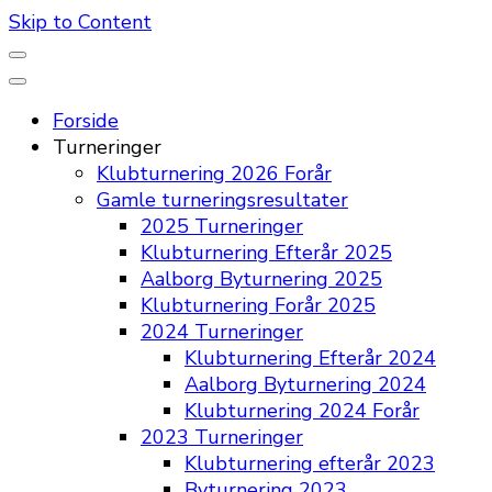
Skip to Content
Forside
Turneringer
Klubturnering 2026 Forår
Gamle turneringsresultater
2025 Turneringer
Klubturnering Efterår 2025
Aalborg Byturnering 2025
Klubturnering Forår 2025
2024 Turneringer
Klubturnering Efterår 2024
Aalborg Byturnering 2024
Klubturnering 2024 Forår
2023 Turneringer
Klubturnering efterår 2023
Byturnering 2023