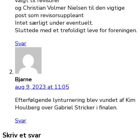
valgt til revisorer
og Christian Volmer Nielsen til den vigtige
post som revisorsuppleant
Intet særligt under eventuelt.
Sluttede med et trefoldigt leve for foreningen.
Svar
Bjarne
aug 9, 2023 at 11:05
Efterfølgende lynturnering blev vundet af Kim
Houlberg over Gabriel Stricker i finalen.
Svar
Skriv et svar