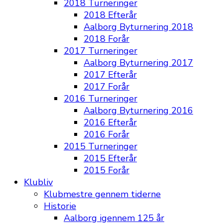
2018 Turneringer
2018 Efterår
Aalborg Byturnering 2018
2018 Forår
2017 Turneringer
Aalborg Byturnering 2017
2017 Efterår
2017 Forår
2016 Turneringer
Aalborg Byturnering 2016
2016 Efterår
2016 Forår
2015 Turneringer
2015 Efterår
2015 Forår
Klubliv
Klubmestre gennem tiderne
Historie
Aalborg igennem 125 år