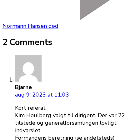
Normann Hansen død
2 Comments
Bjarne
aug 9, 2023 at 11:03
Kort referat:
Kim Houlberg valgt til dirigent. Der var 22
tilstede og generalforsamlingen lovligt
indvarslet.
Formandens beretning (se andetsteds)