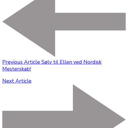
Previous Article
Sølv til Ellen ved Nordisk
Mesterskab!
Next Article