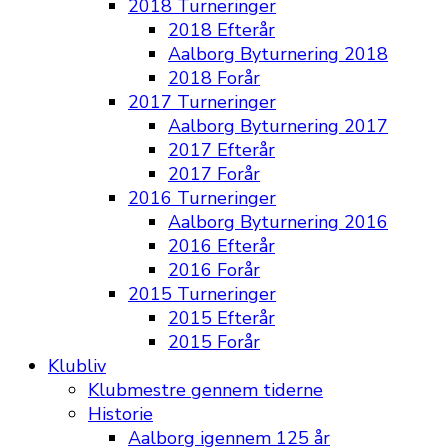
2018 Turneringer
2018 Efterår
Aalborg Byturnering 2018
2018 Forår
2017 Turneringer
Aalborg Byturnering 2017
2017 Efterår
2017 Forår
2016 Turneringer
Aalborg Byturnering 2016
2016 Efterår
2016 Forår
2015 Turneringer
2015 Efterår
2015 Forår
Klubliv
Klubmestre gennem tiderne
Historie
Aalborg igennem 125 år