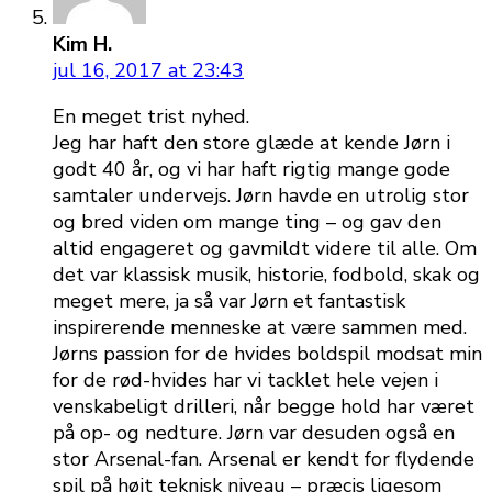
Kim H.
jul 16, 2017 at 23:43
En meget trist nyhed.
Jeg har haft den store glæde at kende Jørn i
godt 40 år, og vi har haft rigtig mange gode
samtaler undervejs. Jørn havde en utrolig stor
og bred viden om mange ting – og gav den
altid engageret og gavmildt videre til alle. Om
det var klassisk musik, historie, fodbold, skak og
meget mere, ja så var Jørn et fantastisk
inspirerende menneske at være sammen med.
Jørns passion for de hvides boldspil modsat min
for de rød-hvides har vi tacklet hele vejen i
venskabeligt drilleri, når begge hold har været
på op- og nedture. Jørn var desuden også en
stor Arsenal-fan. Arsenal er kendt for flydende
spil på højt teknisk niveau – præcis ligesom