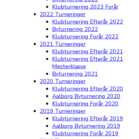
Klubturnering 2023 Forår
2022 Turneringer
Klubturnering Efterår 2022
Byturnering 2022
Klubturnering Forår 2022
2021 Turneringer
Klubturnering Efterår 2021
Klubturnering Efterår 2021
Mesterklasse
Byturnering 2021
2020 Turneringer
Klubturnering Efterår 2020
Aalborg Byturnering 2020
Klubturnering Forår 2020
2019 Turneringer
Klubturnering Efterår 2019
Aalborg Byturnering 2019
Klubturnering Forår 2019