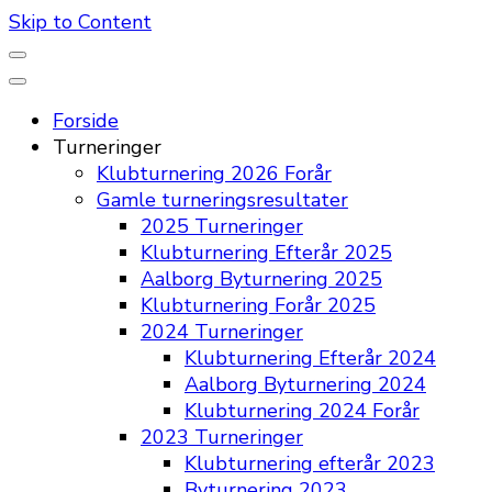
Skip to Content
Forside
Turneringer
Klubturnering 2026 Forår
Gamle turneringsresultater
2025 Turneringer
Klubturnering Efterår 2025
Aalborg Byturnering 2025
Klubturnering Forår 2025
2024 Turneringer
Klubturnering Efterår 2024
Aalborg Byturnering 2024
Klubturnering 2024 Forår
2023 Turneringer
Klubturnering efterår 2023
Byturnering 2023