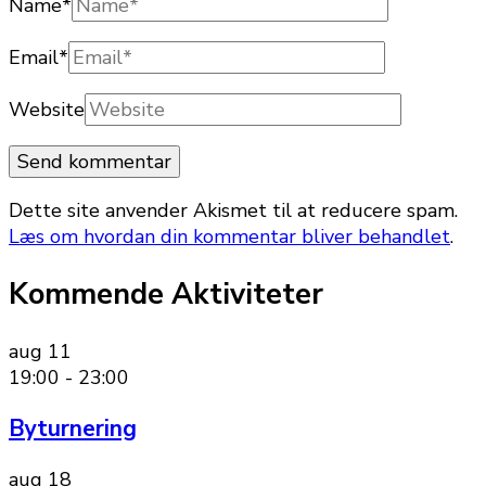
Name
*
Email
*
Website
Dette site anvender Akismet til at reducere spam.
Læs om hvordan din kommentar bliver behandlet
.
Kommende Aktiviteter
aug
11
19:00
-
23:00
Byturnering
aug
18