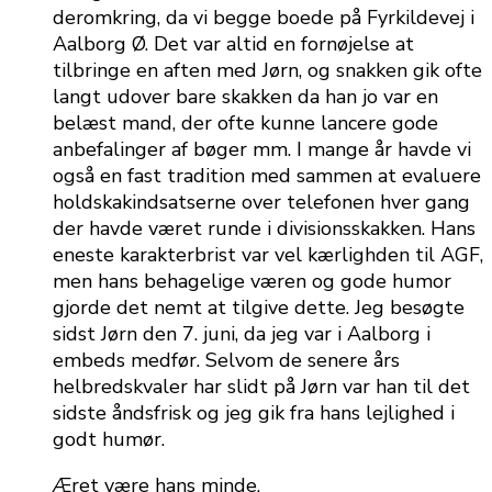
deromkring, da vi begge boede på Fyrkildevej i
Aalborg Ø. Det var altid en fornøjelse at
tilbringe en aften med Jørn, og snakken gik ofte
langt udover bare skakken da han jo var en
belæst mand, der ofte kunne lancere gode
anbefalinger af bøger mm. I mange år havde vi
også en fast tradition med sammen at evaluere
holdskakindsatserne over telefonen hver gang
der havde været runde i divisionsskakken. Hans
eneste karakterbrist var vel kærlighden til AGF,
men hans behagelige væren og gode humor
gjorde det nemt at tilgive dette. Jeg besøgte
sidst Jørn den 7. juni, da jeg var i Aalborg i
embeds medfør. Selvom de senere års
helbredskvaler har slidt på Jørn var han til det
sidste åndsfrisk og jeg gik fra hans lejlighed i
godt humør.
Æret være hans minde,