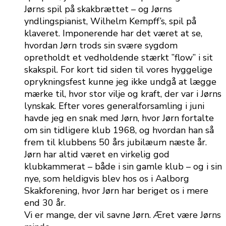
Jørns spil på skakbrættet – og Jørns
yndlingspianist, Wilhelm Kempff’s, spil på
klaveret. Imponerende har det været at se,
hvordan Jørn trods sin svære sygdom
opretholdt et vedholdende stærkt ”flow” i sit
skakspil. For kort tid siden til vores hyggelige
oprykningsfest kunne jeg ikke undgå at lægge
mærke til, hvor stor vilje og kraft, der var i Jørns
lynskak. Efter vores generalforsamling i juni
havde jeg en snak med Jørn, hvor Jørn fortalte
om sin tidligere klub 1968, og hvordan han så
frem til klubbens 50 års jubilæum næste år.
Jørn har altid været en virkelig god
klubkammerat – både i sin gamle klub – og i sin
nye, som heldigvis blev hos os i Aalborg
Skakforening, hvor Jørn har beriget os i mere
end 30 år.
Vi er mange, der vil savne Jørn. Æret være Jørns