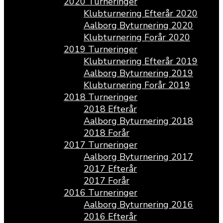
2020 Turneringer
Klubturnering Efterår 2020
Aalborg Byturnering 2020
Klubturnering Forår 2020
2019 Turneringer
Klubturnering Efterår 2019
Aalborg Byturnering 2019
Klubturnering Forår 2019
2018 Turneringer
2018 Efterår
Aalborg Byturnering 2018
2018 Forår
2017 Turneringer
Aalborg Byturnering 2017
2017 Efterår
2017 Forår
2016 Turneringer
Aalborg Byturnering 2016
2016 Efterår