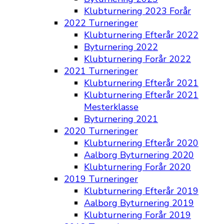
Klubturnering 2023 Forår
2022 Turneringer
Klubturnering Efterår 2022
Byturnering 2022
Klubturnering Forår 2022
2021 Turneringer
Klubturnering Efterår 2021
Klubturnering Efterår 2021
Mesterklasse
Byturnering 2021
2020 Turneringer
Klubturnering Efterår 2020
Aalborg Byturnering 2020
Klubturnering Forår 2020
2019 Turneringer
Klubturnering Efterår 2019
Aalborg Byturnering 2019
Klubturnering Forår 2019