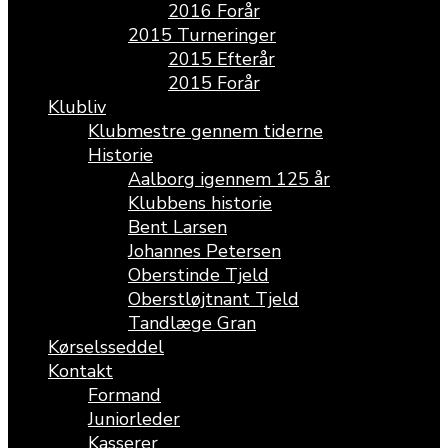
2016 Forår
2015 Turneringer
2015 Efterår
2015 Forår
Klubliv
Klubmestre gennem tiderne
Historie
Aalborg igennem 125 år
Klubbens historie
Bent Larsen
Johannes Petersen
Oberstinde Tjeld
Oberstløjtnant Tjeld
Tandlæge Gran
Kørselsseddel
Kontakt
Formand
Juniorleder
Kasserer