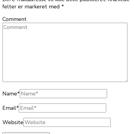
felter er markeret med
*
Comment
Name
*
Email
*
Website