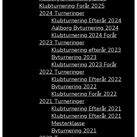
Klubturnering Forår 2025
2024 Turneringer
Klubturnering Efterår 2024
Aalborg Byturnering 2024
Klubturnering 2024 Forår
2023 Turneringer
Klubturnering efterår 2023
Byturnering 2023
Klubturnering 2023 Forår
2022 Turneringer
Klubturnering Efterår 2022
Byturnering 2022
Klubturnering Forår 2022
2021 Turneringer
Klubturnering Efterår 2021
Klubturnering Efterår 2021
Mesterklasse
Byturnering 2021