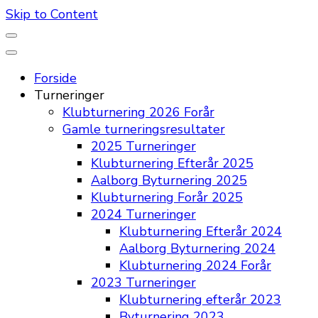
Skip to Content
Forside
Turneringer
Klubturnering 2026 Forår
Gamle turneringsresultater
2025 Turneringer
Klubturnering Efterår 2025
Aalborg Byturnering 2025
Klubturnering Forår 2025
2024 Turneringer
Klubturnering Efterår 2024
Aalborg Byturnering 2024
Klubturnering 2024 Forår
2023 Turneringer
Klubturnering efterår 2023
Byturnering 2023