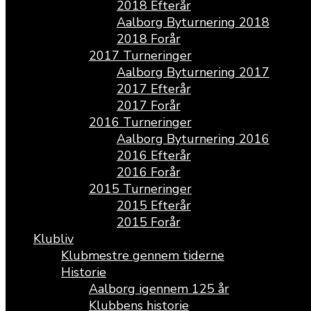
2018 Efterår
Aalborg Byturnering 2018
2018 Forår
2017 Turneringer
Aalborg Byturnering 2017
2017 Efterår
2017 Forår
2016 Turneringer
Aalborg Byturnering 2016
2016 Efterår
2016 Forår
2015 Turneringer
2015 Efterår
2015 Forår
Klubliv
Klubmestre gennem tiderne
Historie
Aalborg igennem 125 år
Klubbens historie