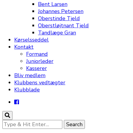
Bent Larsen
Johannes Petersen
Oberstinde Tjeld
Oberstløjtnant Tjeld
Tandlæge Gran
Kørselsseddel
Kontakt
Formand
Juniorleder
Kasserer
Bliv medlem
Klubbens vedtægter
Klubblade
Looking
for