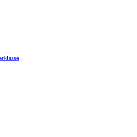
erklasse