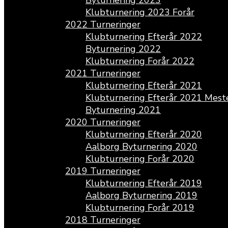
Byturnering 2023
Klubturnering 2023 Forår
2022 Turneringer
Klubturnering Efterår 2022
Byturnering 2022
Klubturnering Forår 2022
2021 Turneringer
Klubturnering Efterår 2021
Klubturnering Efterår 2021 Mest
Byturnering 2021
2020 Turneringer
Klubturnering Efterår 2020
Aalborg Byturnering 2020
Klubturnering Forår 2020
2019 Turneringer
Klubturnering Efterår 2019
Aalborg Byturnering 2019
Klubturnering Forår 2019
2018 Turneringer