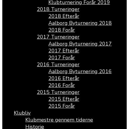
Klubturnering Forår 2019
2018 Turneringer
2018 Efterår
Aalborg Byturnering 2018
2018 Forår
2017 Turneringer
Aalborg Byturnering 2017
2017 Efterår
2017 Forår
2016 Turneringer
Aalborg Byturnering 2016
2016 Efterår
2016 Forår
2015 Turneringer
2015 Efterår
2015 Forår
Klubliv
Klubmestre gennem tiderne
Historie