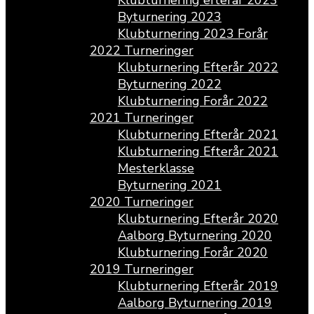
Klubturnering efterår 2023
Byturnering 2023
Klubturnering 2023 Forår
2022 Turneringer
Klubturnering Efterår 2022
Byturnering 2022
Klubturnering Forår 2022
2021 Turneringer
Klubturnering Efterår 2021
Klubturnering Efterår 2021
Mesterklasse
Byturnering 2021
2020 Turneringer
Klubturnering Efterår 2020
Aalborg Byturnering 2020
Klubturnering Forår 2020
2019 Turneringer
Klubturnering Efterår 2019
Aalborg Byturnering 2019