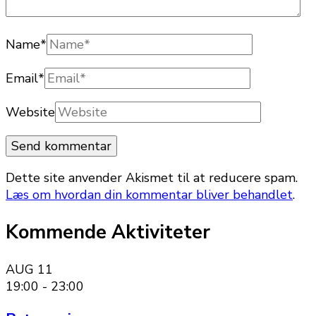
Name
*
Email
*
Website
Dette site anvender Akismet til at reducere spam.
Læs om hvordan din kommentar bliver behandlet
.
Kommende Aktiviteter
AUG
11
19:00
-
23:00