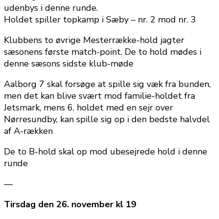
udenbys i denne runde.
Holdet spiller topkamp i Sæby – nr. 2 mod nr. 3
Klubbens to øvrige Mesterrække-hold jagter
sæsonens første match-point. De to hold mødes i
denne sæsons sidste klub-møde
Aalborg 7 skal forsøge at spille sig væk fra bunden,
men det kan blive svært mod familie-holdet fra
Jetsmark, mens 6. holdet med en sejr over
Nørresundby, kan spille sig op i den bedste halvdel
af A-rækken
De to B-hold skal op mod ubesejrede hold i denne
runde
—
Tirsdag den 26. november kl 19