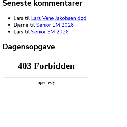
Seneste kommentarer
Lars
til
Lars Venø Jakobsen død
Bjarne
til
Senior EM 2026
Lars
til
Senior EM 2026
Dagensopgave