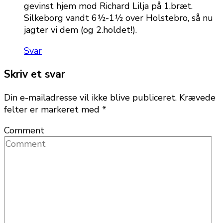
gevinst hjem mod Richard Lilja på 1.bræt.
Silkeborg vandt 6½-1½ over Holstebro, så nu
jagter vi dem (og 2.holdet!).
Svar
Skriv et svar
Din e-mailadresse vil ikke blive publiceret.
Krævede
felter er markeret med
*
Comment