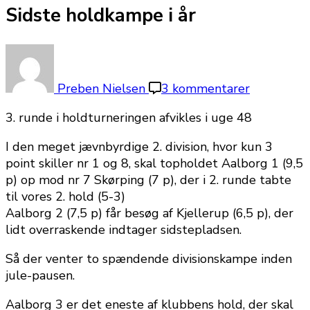
Sidste holdkampe i år
til
Sidste
holdkamp
Preben Nielsen
3 kommentarer
i
3. runde i holdturneringen afvikles i uge 48
år
I den meget jævnbyrdige 2. division, hvor kun 3
point skiller nr 1 og 8, skal topholdet Aalborg 1 (9,5
p) op mod nr 7 Skørping (7 p), der i 2. runde tabte
til vores 2. hold (5-3)
Aalborg 2 (7,5 p) får besøg af Kjellerup (6,5 p), der
lidt overraskende indtager sidstepladsen.
Så der venter to spændende divisionskampe inden
jule-pausen.
Aalborg 3 er det eneste af klubbens hold, der skal