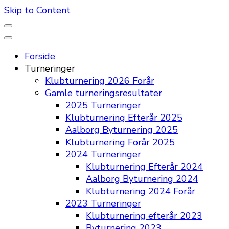
Skip to Content
Forside
Turneringer
Klubturnering 2026 Forår
Gamle turneringsresultater
2025 Turneringer
Klubturnering Efterår 2025
Aalborg Byturnering 2025
Klubturnering Forår 2025
2024 Turneringer
Klubturnering Efterår 2024
Aalborg Byturnering 2024
Klubturnering 2024 Forår
2023 Turneringer
Klubturnering efterår 2023
Byturnering 2023