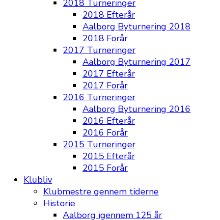
2018 Turneringer
2018 Efterår
Aalborg Byturnering 2018
2018 Forår
2017 Turneringer
Aalborg Byturnering 2017
2017 Efterår
2017 Forår
2016 Turneringer
Aalborg Byturnering 2016
2016 Efterår
2016 Forår
2015 Turneringer
2015 Efterår
2015 Forår
Klubliv
Klubmestre gennem tiderne
Historie
Aalborg igennem 125 år