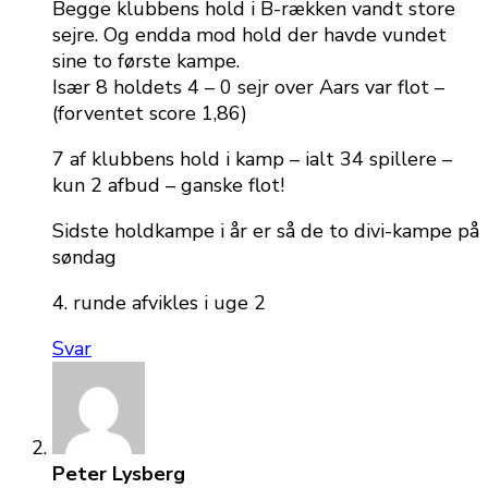
Begge klubbens hold i B-rækken vandt store
sejre. Og endda mod hold der havde vundet
sine to første kampe.
Især 8 holdets 4 – 0 sejr over Aars var flot –
(forventet score 1,86)
7 af klubbens hold i kamp – ialt 34 spillere –
kun 2 afbud – ganske flot!
Sidste holdkampe i år er så de to divi-kampe på
søndag
4. runde afvikles i uge 2
Svar
Peter Lysberg