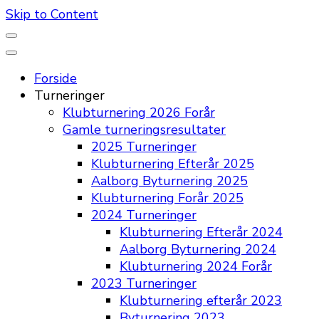
Skip to Content
Forside
Turneringer
Klubturnering 2026 Forår
Gamle turneringsresultater
2025 Turneringer
Klubturnering Efterår 2025
Aalborg Byturnering 2025
Klubturnering Forår 2025
2024 Turneringer
Klubturnering Efterår 2024
Aalborg Byturnering 2024
Klubturnering 2024 Forår
2023 Turneringer
Klubturnering efterår 2023
Byturnering 2023