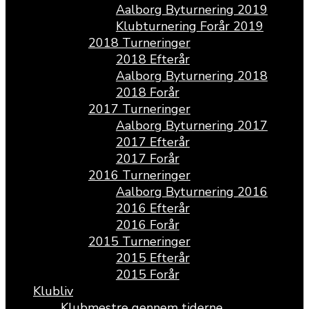
Aalborg Byturnering 2019
Klubturnering Forår 2019
2018 Turneringer
2018 Efterår
Aalborg Byturnering 2018
2018 Forår
2017 Turneringer
Aalborg Byturnering 2017
2017 Efterår
2017 Forår
2016 Turneringer
Aalborg Byturnering 2016
2016 Efterår
2016 Forår
2015 Turneringer
2015 Efterår
2015 Forår
Klubliv
Klubmestre gennem tiderne