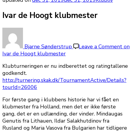
updated on
dec 31, 2019
dec 31, 2019
Klubliv
Ivar de Hoogt klubmester
Bjarne Sønderstrup
Leave a Comment
on
Ivar de Hoogt klubmester
Klubturneringen er nu indberettet og ratingtallene
godkendt.
http://turnering.skak.dk/TournamentActive/Details?
tourId=26006
For første gang i klubbens historie har vi fået en
klubmester fra Holland, men det er ikke første
gang, det er en udlænding, der vinder. Mindaugas
Genutis fra Lithauen, Ildar Salakhutdinov fra
Rusland og Maria Vasova fra Bulgarien har tidligere