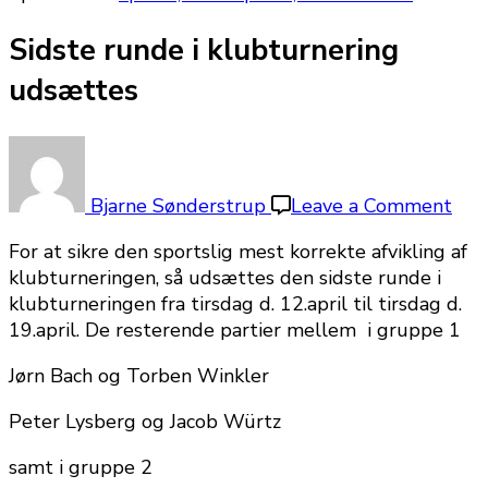
Sidste runde i klubturnering
udsættes
on
Sid
run
Bjarne Sønderstrup
Leave a Comment
i
For at sikre den sportslig mest korrekte afvikling af
klu
klubturneringen, så udsættes den sidste runde i
uds
klubturneringen fra tirsdag d. 12.april til tirsdag d.
19.april. De resterende partier mellem i gruppe 1
Jørn Bach og Torben Winkler
Peter Lysberg og Jacob Würtz
samt i gruppe 2