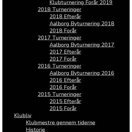
Klubturnering Forår 2019
2018 Turneringer
2018 Efterår
Aalborg Byturnering 2018
2018 Forår
2017 Turneringer
Aalborg Byturnering 2017
2017 Efterår
2017 Forår
2016 Turneringer
Aalborg Byturnering 2016
2016 Efterår
2016 Forår
2015 Turneringer
2015 Efterår
2015 Forår
Klubliv
Klubmestre gennem tiderne
Historie