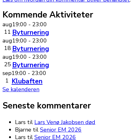
Kommende Aktiviteter
aug
19:00
-
23:00
11
Byturnering
aug
19:00
-
23:00
18
Byturnering
aug
19:00
-
23:00
25
Byturnering
sep
19:00
-
23:00
1
Klubaften
Se kalenderen
Seneste kommentarer
Lars
til
Lars Venø Jakobsen død
Bjarne
til
Senior EM 2026
Lars
til
Senior EM 2026