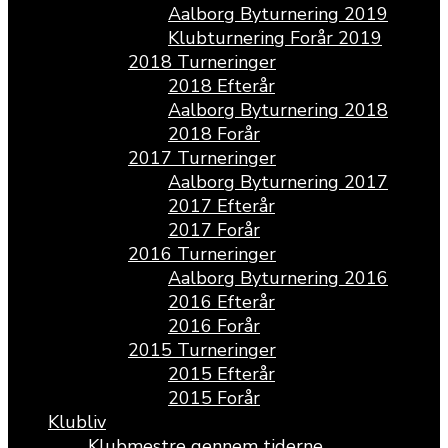
Aalborg Byturnering 2019
Klubturnering Forår 2019
2018 Turneringer
2018 Efterår
Aalborg Byturnering 2018
2018 Forår
2017 Turneringer
Aalborg Byturnering 2017
2017 Efterår
2017 Forår
2016 Turneringer
Aalborg Byturnering 2016
2016 Efterår
2016 Forår
2015 Turneringer
2015 Efterår
2015 Forår
Klubliv
Klubmestre gennem tiderne