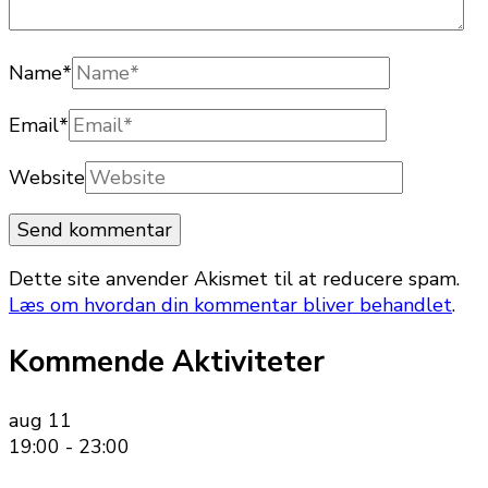
Name
*
Email
*
Website
Dette site anvender Akismet til at reducere spam.
Læs om hvordan din kommentar bliver behandlet
.
Kommende Aktiviteter
aug
11
19:00
-
23:00