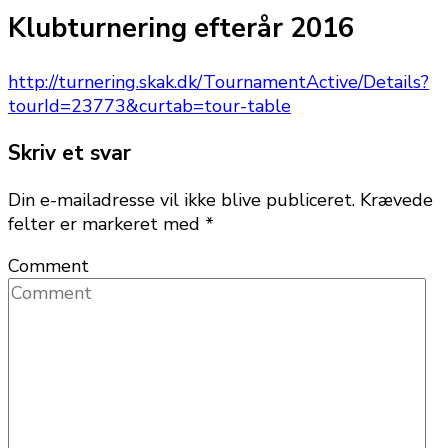
Klubturnering efterår 2016
http://turnering.skak.dk/TournamentActive/Details?
tourId=23773&curtab=tour-table
Skriv et svar
Din e-mailadresse vil ikke blive publiceret.
Krævede
felter er markeret med
*
Comment