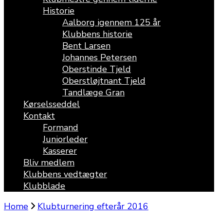
Historie
Aalborg igennem 125 år
Klubbens historie
Bent Larsen
Johannes Petersen
Oberstinde Tjeld
Oberstløjtnant Tjeld
Tandlæge Gran
Kørselsseddel
Kontakt
Formand
Juniorleder
Kasserer
Bliv medlem
Klubbens vedtægter
Klubblade
Home
Klubturnering efterår 2016