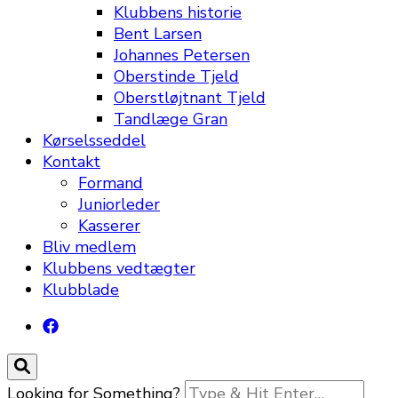
Klubbens historie
Bent Larsen
Johannes Petersen
Oberstinde Tjeld
Oberstløjtnant Tjeld
Tandlæge Gran
Kørselsseddel
Kontakt
Formand
Juniorleder
Kasserer
Bliv medlem
Klubbens vedtægter
Klubblade
Looking for Something?