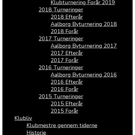
Klubturnering Forår 2019
2018 Turneringer
2018 Efterår
Aalborg Byturnering 2018
2018 Forår
2017 Turneringer
Aalborg Byturnering 2017
2017 Efterår
2017 Forår
2016 Turneringer
Aalborg Byturnering 2016
2016 Efterår
2016 Forår
2015 Turneringer
2015 Efterår
2015 Forår
Klubliv
Klubmestre gennem tiderne
Historie