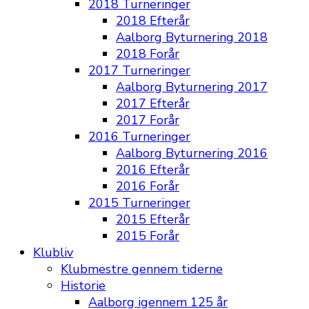
2018 Turneringer
2018 Efterår
Aalborg Byturnering 2018
2018 Forår
2017 Turneringer
Aalborg Byturnering 2017
2017 Efterår
2017 Forår
2016 Turneringer
Aalborg Byturnering 2016
2016 Efterår
2016 Forår
2015 Turneringer
2015 Efterår
2015 Forår
Klubliv
Klubmestre gennem tiderne
Historie
Aalborg igennem 125 år