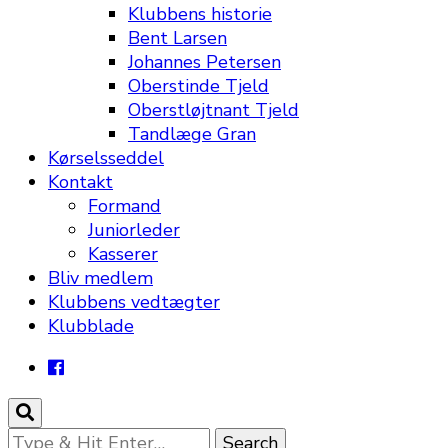
Klubbens historie
Bent Larsen
Johannes Petersen
Oberstinde Tjeld
Oberstløjtnant Tjeld
Tandlæge Gran
Kørselsseddel
Kontakt
Formand
Juniorleder
Kasserer
Bliv medlem
Klubbens vedtægter
Klubblade
Looking