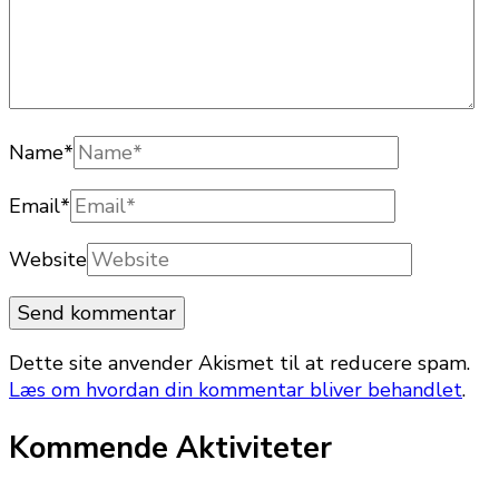
Name
*
Email
*
Website
Dette site anvender Akismet til at reducere spam.
Læs om hvordan din kommentar bliver behandlet
.
Kommende Aktiviteter