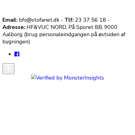
Email:
bfs@stofanet.dk -
Tlf:
23 37 56 18 -
Adresse:
HF&VUC NORD, På Sporet 8B, 9000
Aalborg (brug personaleindgangen på østsiden af
bygningen)