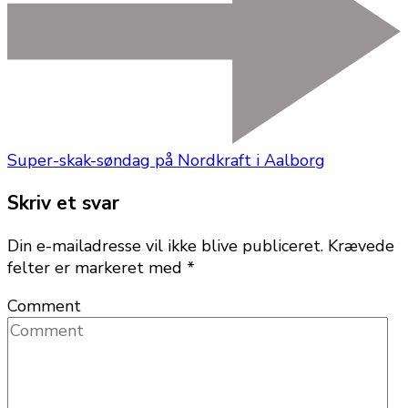
Super-skak-søndag på Nordkraft i Aalborg
Skriv et svar
Din e-mailadresse vil ikke blive publiceret.
Krævede
felter er markeret med
*
Comment