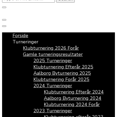
for
Something?
Forside
Turneringer
Klubturnering 2026 Forår
Gamle turneringsresultater
2025 Turneringer
Klubturnering Efterår 2025
Aalborg Byturnering 2025
Klubturnering Forår 2025
2024 Turneringer
Klubturnering Efterår 2024
Aalborg Byturnering 2024
Klubturnering 2024 Forår
2023 Turneringer