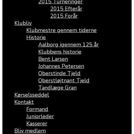
2015 Turneringer
2015 Efterår
2015 Forår
Klubliv
Klubmestre gennem tiderne
Historie
Aalborg igennem 125 år
Klubbens historie
Bent Larsen
Johannes Petersen
Oberstinde Tjeld
Oberstløjtnant Tjeld
Tandlæge Gran
Kørselsseddel
Kontakt
Formand
Juniorleder
Kasserer
Bliv medlem