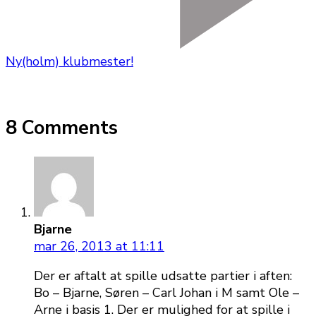
Ny(holm) klubmester!
8 Comments
Bjarne
mar 26, 2013 at 11:11
Der er aftalt at spille udsatte partier i aften:
Bo – Bjarne, Søren – Carl Johan i M samt Ole –
Arne i basis 1. Der er mulighed for at spille i