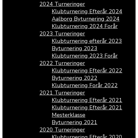
2024 Turneringer
Klubturnering Efterår 2024
Aalborg Byturnering 2024
Klubturnering 2024 Forår
2023 Turneringer
Klubturnering efterår 2023
Byturnering 2023
Klubturnering 2023 Forår
2022 Turneringer
Klubturnering Efterår 2022
Byturnering 2022
Klubturnering Forår 2022
2021 Turneringer
Klubturnering Efterår 2021
Klubturnering Efterår 2021
Mesterklasse
Byturnering 2021
2020 Turneringer
Klubturnering Efterår 2020