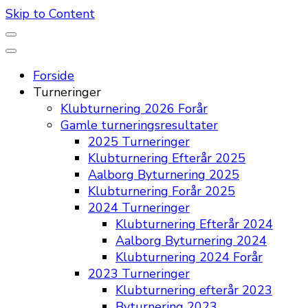
Skip to Content
Forside
Turneringer
Klubturnering 2026 Forår
Gamle turneringsresultater
2025 Turneringer
Klubturnering Efterår 2025
Aalborg Byturnering 2025
Klubturnering Forår 2025
2024 Turneringer
Klubturnering Efterår 2024
Aalborg Byturnering 2024
Klubturnering 2024 Forår
2023 Turneringer
Klubturnering efterår 2023
Byturnering 2023