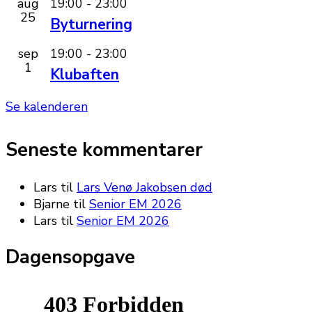
aug
19:00
-
23:00
25
Byturnering
sep
19:00
-
23:00
1
Klubaften
Se kalenderen
Seneste kommentarer
Lars
til
Lars Venø Jakobsen død
Bjarne
til
Senior EM 2026
Lars
til
Senior EM 2026
Dagensopgave