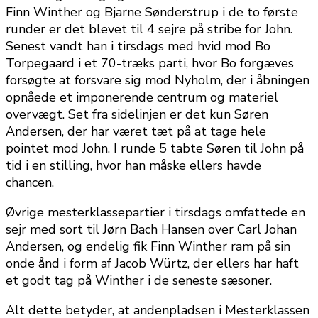
Finn Winther og Bjarne Sønderstrup i de to første
runder er det blevet til 4 sejre på stribe for John.
Senest vandt han i tirsdags med hvid mod Bo
Torpegaard i et 70-træks parti, hvor Bo forgæves
forsøgte at forsvare sig mod Nyholm, der i åbningen
opnåede et imponerende centrum og materiel
overvægt. Set fra sidelinjen er det kun Søren
Andersen, der har været tæt på at tage hele
pointet mod John. I runde 5 tabte Søren til John på
tid i en stilling, hvor han måske ellers havde
chancen.
Øvrige mesterklassepartier i tirsdags omfattede en
sejr med sort til Jørn Bach Hansen over Carl Johan
Andersen, og endelig fik Finn Winther ram på sin
onde ånd i form af Jacob Würtz, der ellers har haft
et godt tag på Winther i de seneste sæsoner.
Alt dette betyder, at andenpladsen i Mesterklassen