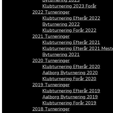
Byturnering 2023
Klubturnering 2023 Forår
2022 Turneringer
Klubturnering Efterår 2022
Byturnering 2022
Klubturnering Forår 2022
2021 Turneringer
Klubturnering Efterår 2021
Klubturnering Efterår 2021 Mest
Byturnering 2021
2020 Turneringer
Klubturnering Efterår 2020
Aalborg Byturnering 2020
Klubturnering Forår 2020
2019 Turneringer
Klubturnering Efterår 2019
Aalborg Byturnering 2019
Klubturnering Forår 2019
2018 Turneringer