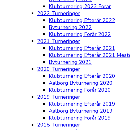
Klubturnering 2023 Forår
2022 Turneringer
Klubturnering Efterår 2022
Byturnering 2022
Klubturnering Forår 2022
2021 Turneringer
Klubturnering Efterår 2021
Klubturnering Efterår 2021 Mest
Byturnering 2021
2020 Turneringer
Klubturnering Efterår 2020
Aalborg Byturnering 2020
Klubturnering Forår 2020
2019 Turneringer
Klubturnering Efterår 2019
Aalborg Byturnering 2019
Klubturnering Forår 2019
2018 Turneringer