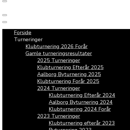
Forside
Turneringer
Klubturnering 2026 Forår
Gamle turneringsresultater
2025 Turneringer
Klubturnering Efterår 2025
Aalborg Byturnering 2025
Klubturnering Forår 2025
2024 Turneringer
Klubturnering Efterår 2024
Aalborg Byturnering 2024
Klubturnering 2024 Forår
2023 Turneringer
Klubturnering efterår 2023