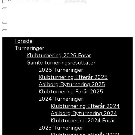
for
Something?
Forside
Turneringer
Klubturnering 2026 Forår
Gamle turneringsresultater
2025 Turneringer
Klubturnering Efterår 2025
Aalborg Byturnering 2025
Klubturnering Forår 2025
2024 Turneringer
Klubturnering Efterår 2024
Aalborg Byturnering 2024
Klubturnering 2024 Forår
2023 Turneringer