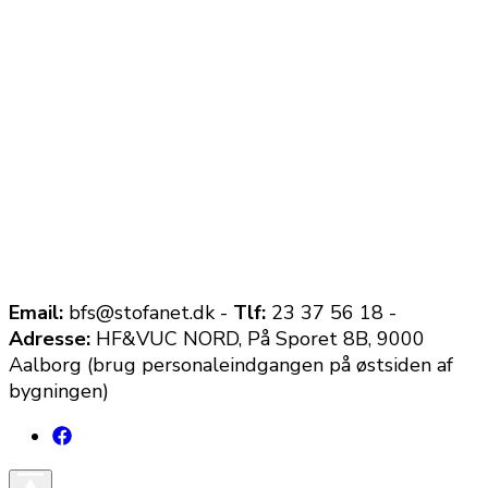
Email:
bfs@stofanet.dk -
Tlf:
23 37 56 18 -
Adresse:
HF&VUC NORD, På Sporet 8B, 9000
Aalborg (brug personaleindgangen på østsiden af
bygningen)