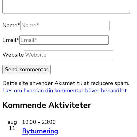
Name
*
Email
*
Website
Dette site anvender Akismet til at reducere spam.
Læs om hvordan din kommentar bliver behandlet
.
Kommende Aktiviteter
aug
19:00
-
23:00
11
Byturnering