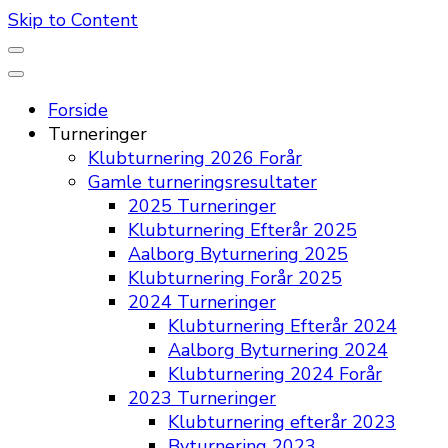
Skip to Content
Forside
Turneringer
Klubturnering 2026 Forår
Gamle turneringsresultater
2025 Turneringer
Klubturnering Efterår 2025
Aalborg Byturnering 2025
Klubturnering Forår 2025
2024 Turneringer
Klubturnering Efterår 2024
Aalborg Byturnering 2024
Klubturnering 2024 Forår
2023 Turneringer
Klubturnering efterår 2023
Byturnering 2023