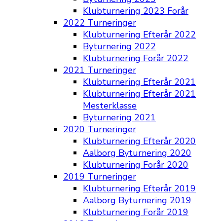
Klubturnering 2023 Forår
2022 Turneringer
Klubturnering Efterår 2022
Byturnering 2022
Klubturnering Forår 2022
2021 Turneringer
Klubturnering Efterår 2021
Klubturnering Efterår 2021
Mesterklasse
Byturnering 2021
2020 Turneringer
Klubturnering Efterår 2020
Aalborg Byturnering 2020
Klubturnering Forår 2020
2019 Turneringer
Klubturnering Efterår 2019
Aalborg Byturnering 2019
Klubturnering Forår 2019