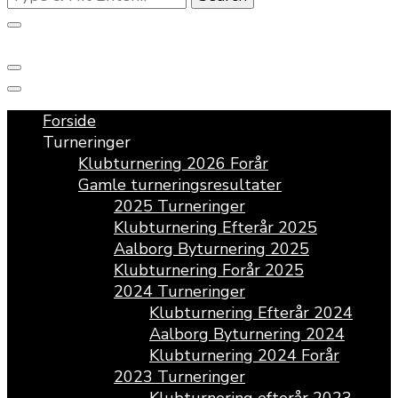
for
Something?
Forside
Turneringer
Klubturnering 2026 Forår
Gamle turneringsresultater
2025 Turneringer
Klubturnering Efterår 2025
Aalborg Byturnering 2025
Klubturnering Forår 2025
2024 Turneringer
Klubturnering Efterår 2024
Aalborg Byturnering 2024
Klubturnering 2024 Forår
2023 Turneringer