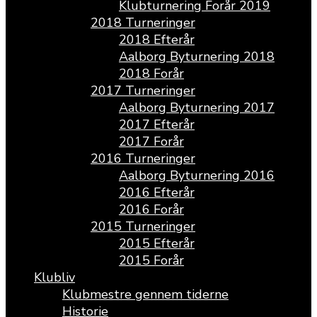
Klubturnering Forår 2019
2018 Turneringer
2018 Efterår
Aalborg Byturnering 2018
2018 Forår
2017 Turneringer
Aalborg Byturnering 2017
2017 Efterår
2017 Forår
2016 Turneringer
Aalborg Byturnering 2016
2016 Efterår
2016 Forår
2015 Turneringer
2015 Efterår
2015 Forår
Klubliv
Klubmestre gennem tiderne
Historie