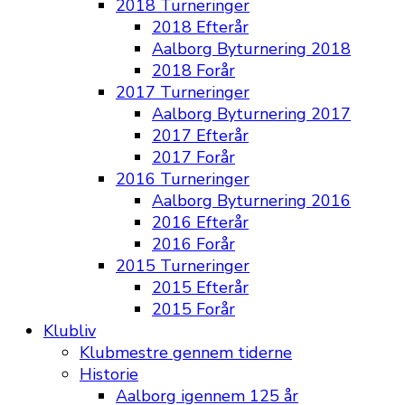
2018 Turneringer
2018 Efterår
Aalborg Byturnering 2018
2018 Forår
2017 Turneringer
Aalborg Byturnering 2017
2017 Efterår
2017 Forår
2016 Turneringer
Aalborg Byturnering 2016
2016 Efterår
2016 Forår
2015 Turneringer
2015 Efterår
2015 Forår
Klubliv
Klubmestre gennem tiderne
Historie
Aalborg igennem 125 år