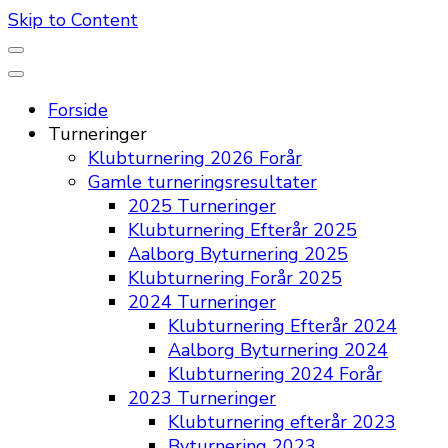
Skip to Content
Forside
Turneringer
Klubturnering 2026 Forår
Gamle turneringsresultater
2025 Turneringer
Klubturnering Efterår 2025
Aalborg Byturnering 2025
Klubturnering Forår 2025
2024 Turneringer
Klubturnering Efterår 2024
Aalborg Byturnering 2024
Klubturnering 2024 Forår
2023 Turneringer
Klubturnering efterår 2023
Byturnering 2023