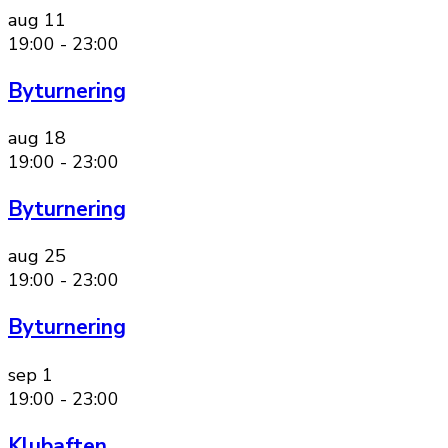
aug
11
19:00
-
23:00
Byturnering
aug
18
19:00
-
23:00
Byturnering
aug
25
19:00
-
23:00
Byturnering
sep
1
19:00
-
23:00
Klubaften