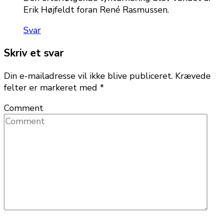
Erik Højfeldt foran René Rasmussen.
Svar
Skriv et svar
Din e-mailadresse vil ikke blive publiceret.
Krævede
felter er markeret med
*
Comment