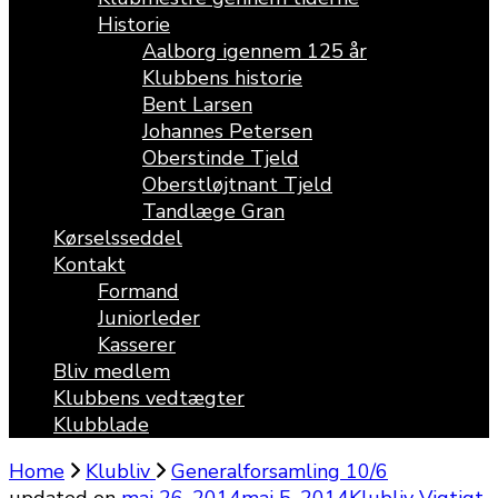
Historie
Aalborg igennem 125 år
Klubbens historie
Bent Larsen
Johannes Petersen
Oberstinde Tjeld
Oberstløjtnant Tjeld
Tandlæge Gran
Kørselsseddel
Kontakt
Formand
Juniorleder
Kasserer
Bliv medlem
Klubbens vedtægter
Klubblade
Home
Klubliv
Generalforsamling 10/6