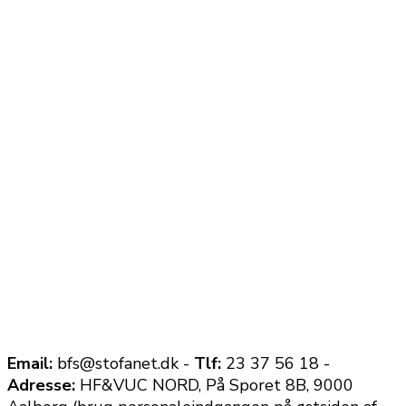
Email:
bfs@stofanet.dk -
Tlf:
23 37 56 18 -
Adresse:
HF&VUC NORD, På Sporet 8B, 9000