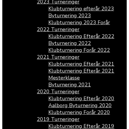
2023 Turneringer
Klubturnering efterår 2023
Byturnering 2023
Klubturnering 2023 Forår
2022 Turneringer
Klubturnering Efterår 2022
Byturnering 2022
Klubturnering Forår 2022
2021 Turneringer
Klubturnering Efterår 2021
Klubturnering Efterår 2021
Mesterklasse
Byturnering 2021
2020 Turneringer
Klubturnering Efterår 2020
Aalborg Byturnering 2020
Klubturnering Forår 2020
2019 Turneringer
Klubturnering Efterår 2019