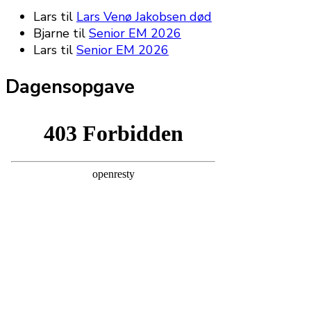
Lars
til
Lars Venø Jakobsen død
Bjarne
til
Senior EM 2026
Lars
til
Senior EM 2026
Dagensopgave