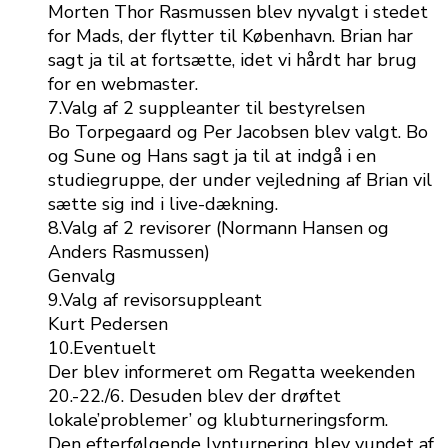
Morten Thor Rasmussen blev nyvalgt i stedet
for Mads, der flytter til København. Brian har
sagt ja til at fortsætte, idet vi hårdt har brug
for en webmaster.
7.Valg af 2 suppleanter til bestyrelsen
Bo Torpegaard og Per Jacobsen blev valgt. Bo
og Sune og Hans sagt ja til at indgå i en
studiegruppe, der under vejledning af Brian vil
sætte sig ind i live-dækning.
8.Valg af 2 revisorer (Normann Hansen og
Anders Rasmussen)
Genvalg
9.Valg af revisorsuppleant
Kurt Pedersen
10.Eventuelt
Der blev informeret om Regatta weekenden
20.-22./6. Desuden blev der drøftet
lokale’problemer’ og klubturneringsform.
Den efterfølgende lynturnering blev vundet af