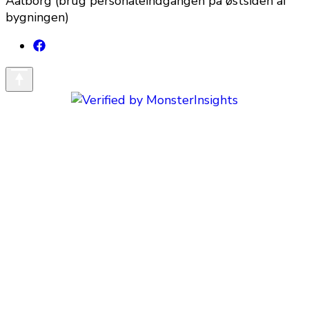
Aalborg (brug personaleindgangen på østsiden af
bygningen)