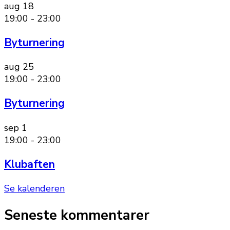
aug
18
19:00
-
23:00
Byturnering
aug
25
19:00
-
23:00
Byturnering
sep
1
19:00
-
23:00
Klubaften
Se kalenderen
Seneste kommentarer