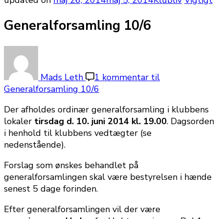
updated on
maj 26, 2014
maj 5, 2014
Klubliv
Vigtigt
Generalforsamling 10/6
Mads Leth
1 kommentar
til
Generalforsamling 10/6
Der afholdes ordinær generalforsamling i klubbens
lokaler
tirsdag d. 10. juni 2014 kl. 19.00
. Dagsorden
i henhold til klubbens vedtægter (se
nedenstående).
Forslag som ønskes behandlet på
generalforsamlingen skal være bestyrelsen i hænde
senest 5 dage forinden.
Efter generalforsamlingen vil der være