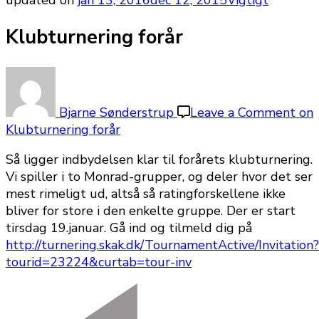
updated on
jan 13, 2016
dec 12, 2015
Vigtigt
Klubturnering forår
Bjarne Sønderstrup
Leave a Comment
on
Klubturnering forår
Så ligger indbydelsen klar til forårets klubturnering.
Vi spiller i to Monrad-grupper, og deler hvor det ser
mest rimeligt ud, altså så ratingforskellene ikke
bliver for store i den enkelte gruppe. Der er start
tirsdag 19.januar. Gå ind og tilmeld dig på
http://turnering.skak.dk/TournamentActive/Invitation?
tourid=23224&curtab=tour-inv