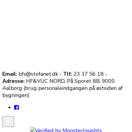
Email:
bfs@stofanet.dk -
Tlf:
23 37 56 18 -
Adresse:
HF&VUC NORD, På Sporet 8B, 9000
Aalborg (brug personaleindgangen på østsiden af
bygningen)