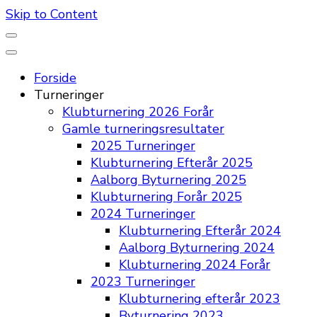
Skip to Content
Forside
Turneringer
Klubturnering 2026 Forår
Gamle turneringsresultater
2025 Turneringer
Klubturnering Efterår 2025
Aalborg Byturnering 2025
Klubturnering Forår 2025
2024 Turneringer
Klubturnering Efterår 2024
Aalborg Byturnering 2024
Klubturnering 2024 Forår
2023 Turneringer
Klubturnering efterår 2023
Byturnering 2023