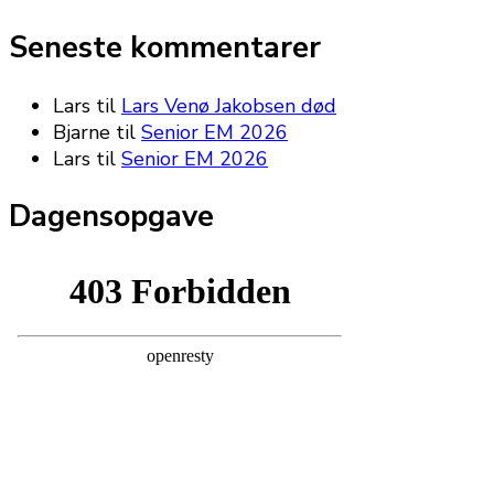
Seneste kommentarer
Lars
til
Lars Venø Jakobsen død
Bjarne
til
Senior EM 2026
Lars
til
Senior EM 2026
Dagensopgave