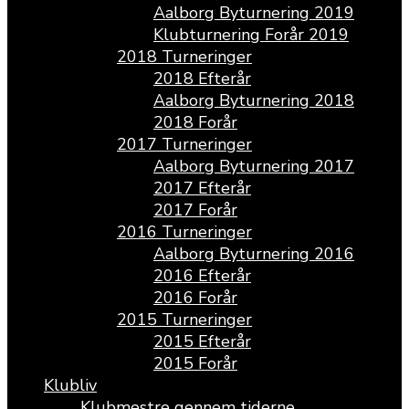
Aalborg Byturnering 2019
Klubturnering Forår 2019
2018 Turneringer
2018 Efterår
Aalborg Byturnering 2018
2018 Forår
2017 Turneringer
Aalborg Byturnering 2017
2017 Efterår
2017 Forår
2016 Turneringer
Aalborg Byturnering 2016
2016 Efterår
2016 Forår
2015 Turneringer
2015 Efterår
2015 Forår
Klubliv
Klubmestre gennem tiderne