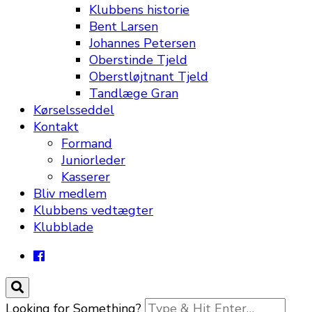
Klubbens historie
Bent Larsen
Johannes Petersen
Oberstinde Tjeld
Oberstløjtnant Tjeld
Tandlæge Gran
Kørselsseddel
Kontakt
Formand
Juniorleder
Kasserer
Bliv medlem
Klubbens vedtægter
Klubblade
Looking for Something?